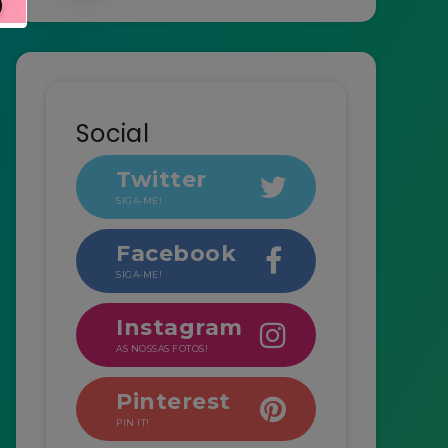
Social
Twitter
SIGA-ME!
Facebook
SIGA-ME!
Instagram
AS NOSSAS FOTOS!
Pinterest
PIN IT!