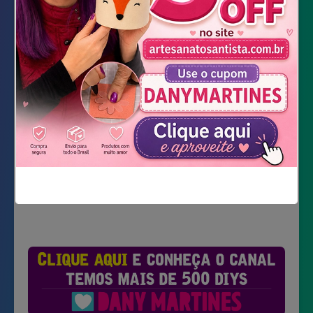
Feltro estampado de festa junina
Estilete
Doces, balas, amendoin
VÍDEO YOUTUBE
Não mostrar novamente