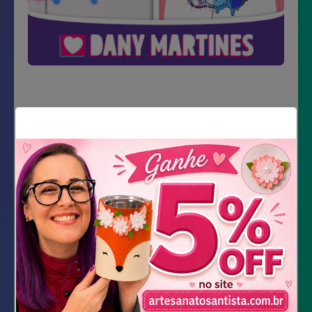
Material Necessário
Impressão do molde
Papel 180g
Canetas Posca coloridas
Lápis
Baixar Molde