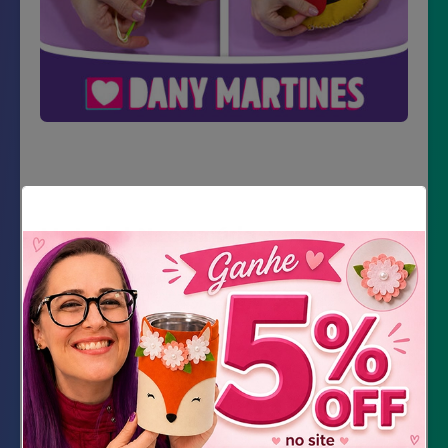
Material Necessário
Itens inclusos na embalagem:
Feltros já recortados
Agulha de plástico
Linha
Fibra siliconada