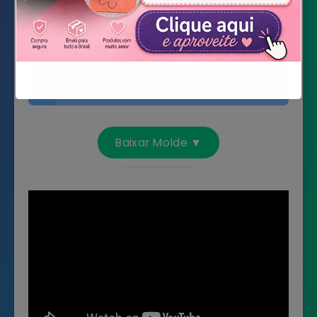
Linhas para amigurumi coloridas
Bolinhas Santa Fé
Lacinho metalizado candy color
Cola quente
Cola de silicone líquida
Não mostrar novamente
Baixar Molde ▼