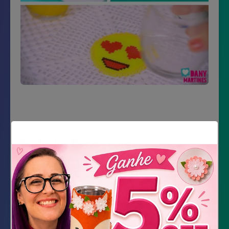
Material Necessário
Beads nas cores do emoji escolhido
Pinça
Pegboard