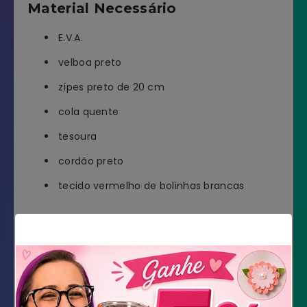
Material Necessário
E.V.A.
velboa preto
zípes preto de 20 cm
cola quente
tesoura
cordão preto
tecido vermelho de bolinhas brancas
DOWNLOAD DOS MOLDES