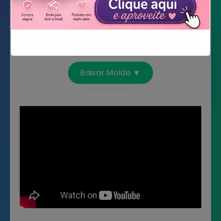
Tesoura
Acetato
Foto
Não mostrar novamente
Baixar Molde ▼