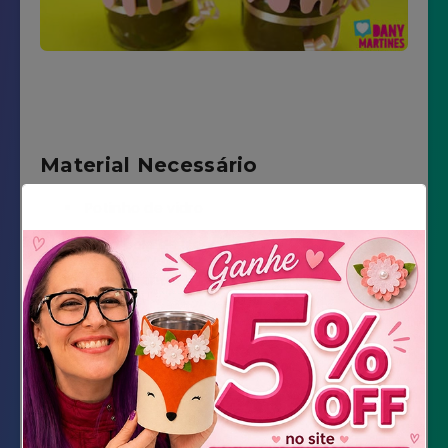
Material Necessário
Potinho de vidro
Meia bola de isopor
Cola quente
E.V.A. colorido
Marcador Permanente
Colher
Fitilho