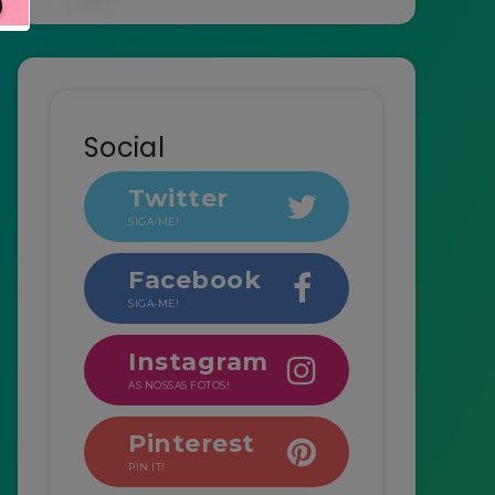
Social
Twitter
SIGA-ME!
Facebook
SIGA-ME!
Instagram
AS NOSSAS FOTOS!
Pinterest
PIN IT!