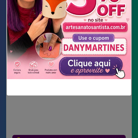
Tesoura
Fitilho
Furador
DOWNLOAD DOS MOLDES
Não mostrar novamente