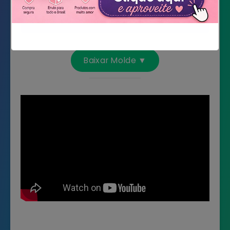
Tesoura
Fita de cetim (para alça)
Não mostrar novamente
Baixar Molde ▼