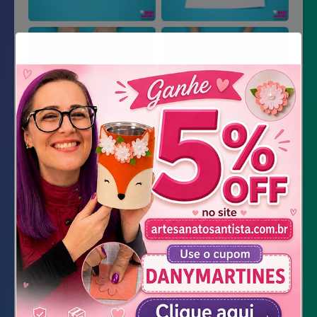
Material Necessário
Feltros: verde, preto, roxo, cinza, azul e
rosa
Molde do rostinho Frankenstein
Cola de silicone líquida e cola quente
Linha grossa e agulha