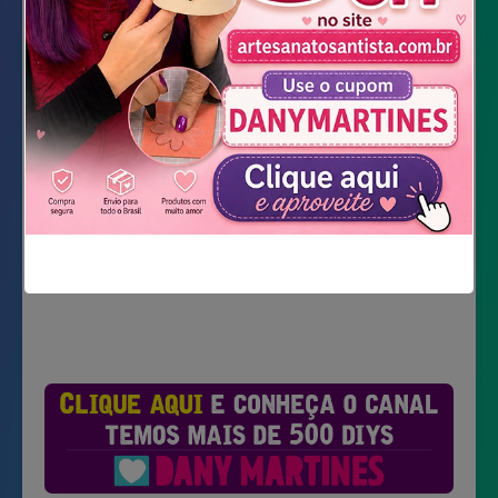
Tesoura
Cola quente
Chocolates
DOWNLOAD DOS MOLDES
Não mostrar novamente