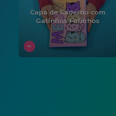
Capa de Caderno com
Gatinhos Fofinhos