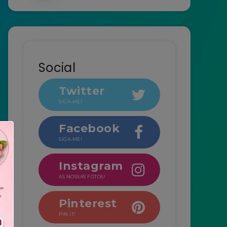
Social
Twitter
SIGA-ME!
Facebook
SIGA-ME!
Instagram
AS NOSSAS FOTOS!
Pinterest
PIN IT!