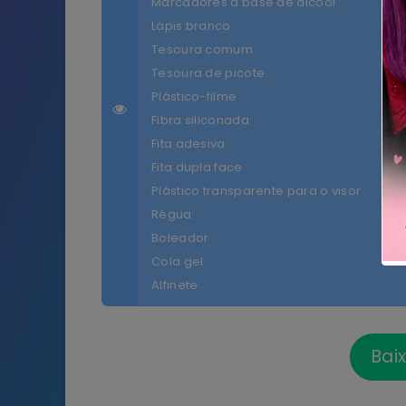
Marcadores à base de álcool
Lápis branco
Tesoura comum
Tesoura de picote
Plástico-filme
Fibra siliconada
Fita adesiva
Fita dupla face
Plástico transparente para o visor
Régua
Boleador
Cola gel
Alfinete
Bai