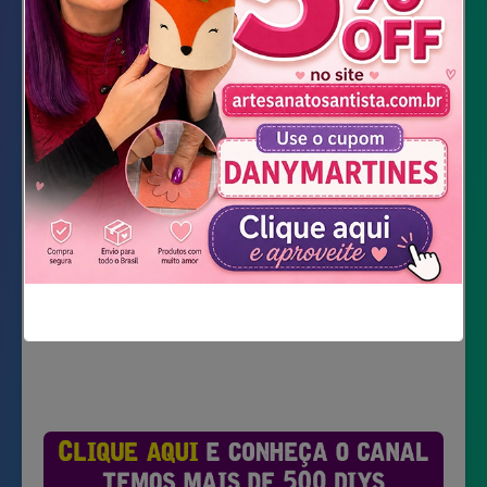
Embalagem Plástica
Fibra siliconada
Cola quente
Tesoura
Baixar Molde
Não mostrar novamente