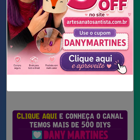
Esponjinha
Canetas Posca
Uni Pin 0,3mm
Baixar Molde
Não mostrar novamente