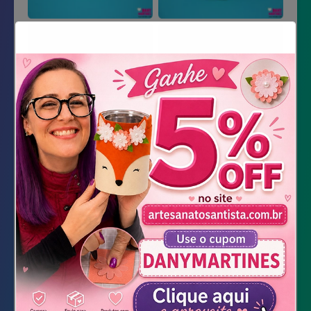
Material Necessário
Impressão do Molde
E.V.A. em 2 tons de verde
Tubete
Fita Banana
Tesoura