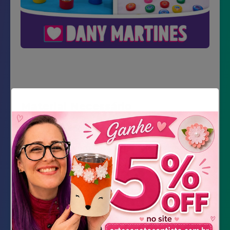
Material Necessário
Impressão dos moldes
Tubete com tampas de cores variadas
chiclete em formato de bolinha
fita banana
Tesoura