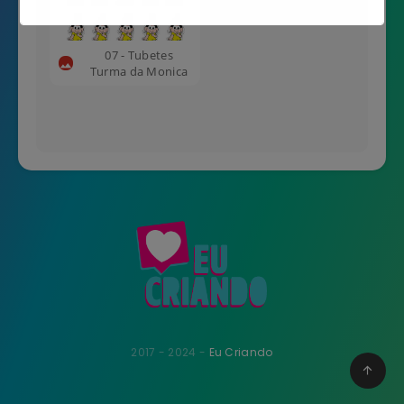
Não mostrar novamente
07 - Tubetes
Turma da Monica
2017 - 2024 -
Eu Criando