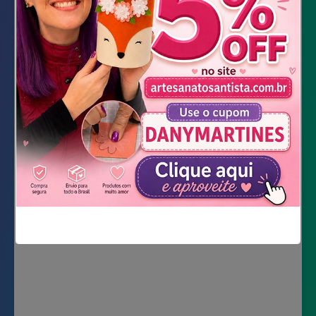
Vela branca
Giz de cera
Essencia
Linhaça
Adesivo Kawaii
Video Completo
Não mostrar novamente