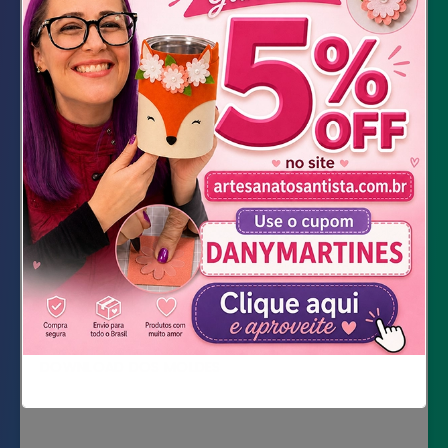
Material Necessário
Caderno de brochura
Papel holográfico
Impressão de personagem ou artista
preferido
Cola de silicone líquida
Tesoura
Fita dupla Face
DOWNLOAD DOS MOLDES
Não mostrar novamente