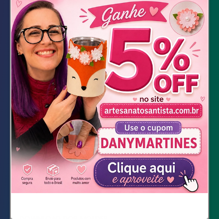
Material Necessário
SantaFlex 3.6
Feltro rosa claro e preto
Feltro com glitter verde
Tinta relevo branca
E.V.A. verde
Cola quente
Tesoura
Máquina de costura
Zíper 18 cm
DOWNLOAD DOS MOLDES