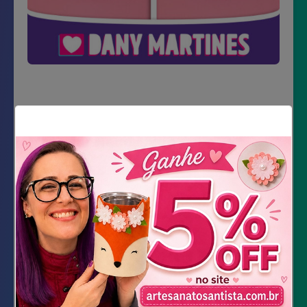
Material Necessário
Impressão dos moldes
Marcador preto e vermelho
Tesoura
Cola gel
Baixar Molde