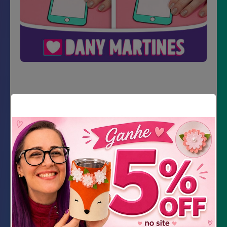
Material Necessário
Impressão dos moldes
Fita adesiva transparente
Marcadores para quadro branco
Tesoura
Cola gel