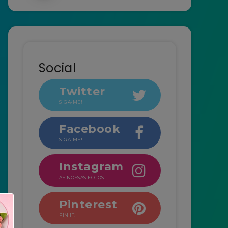
Social
Twitter
SIGA-ME!
Facebook
SIGA-ME!
Instagram
AS NOSSAS FOTOS!
Pinterest
PIN IT!