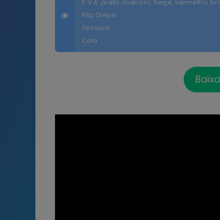
E.V.A. preto, marrom, bege, vermelho, b
Fita Crepe
Tesoura
Cola
Baix