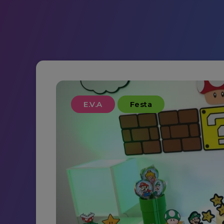
E.V.A
Festa