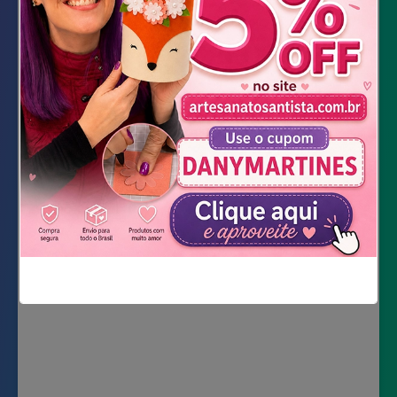
Marcador
Régua
Tesoura
Agulha e linha
Dicas: A Cada 12 lápis, corta-se 15 cm.
Vídeo Completo
Não mostrar novamente