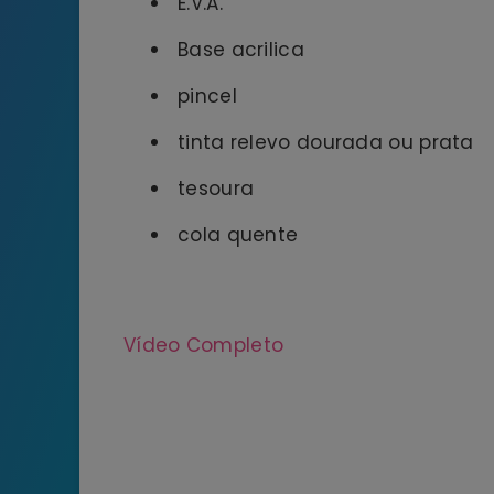
E.V.A.
Base acrilica
pincel
tinta relevo dourada ou prata
tesoura
cola quente
Vídeo Completo