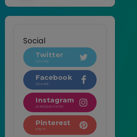
Social
Twitter
SIGA-ME!
Facebook
SIGA-ME!
Instagram
AS NOSSAS FOTOS!
Pinterest
PIN IT!