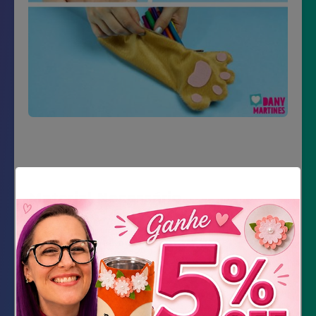
Material Necessário
tecido Velboa marrom
feltro rosa
Cola quente ou linha e agulha